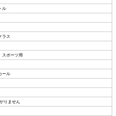
ートル
クラス
、スポーツ用
カール
下がりません