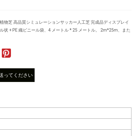
工植物芝 高品質シミュレーションサッカー人工芝 完成品ディスプレイ
状 + PE 織ビニール袋、4 メートル * 25 メートル。 2m*25m、また
送ってください