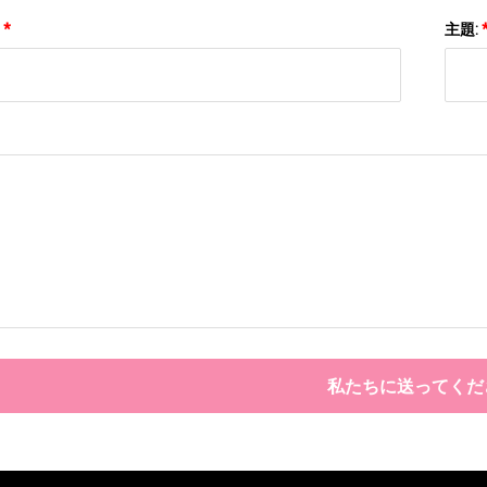
:
*
主題:
私たちに送ってくだ