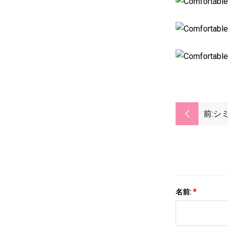
前:
シ
ン
名前:
*