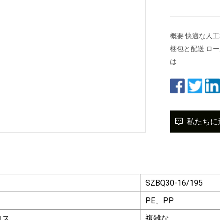
概要 快適な人
梱包と配送 ロール
は
私たちに
。
SZBQ30-16/195
PE、PP
ロス
複雑な