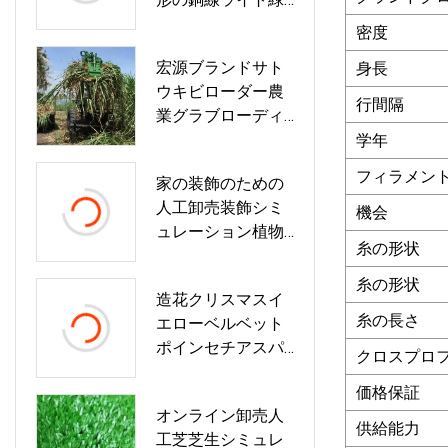
の葉のシミュレー
密度
ションホリデー装
宏源ブランドサト
身長
飾ライト
ウキビローダー農
行間隔
業グラブローディ
ング装置
学年
フィラメン
家の装飾のための
人工卸売装飾シミ
機会
ュレーション植物
糸の形状
盆栽
糸の形状
造花クリスマスイ
糸の長さ
エローベルベット
ポインセチアスパ
クロスプロ
ークリングクリス
価格保証
マスの花家の装飾
オンライン卸売人
用クリスマスオー
供給能力
工芝芝生シミュレ
ナメント