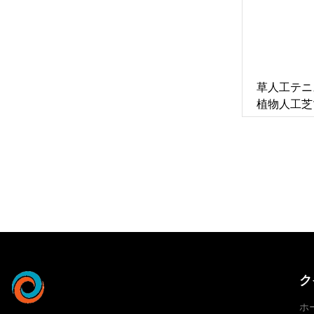
草人工テニ
植物人工芝
ク
ホ