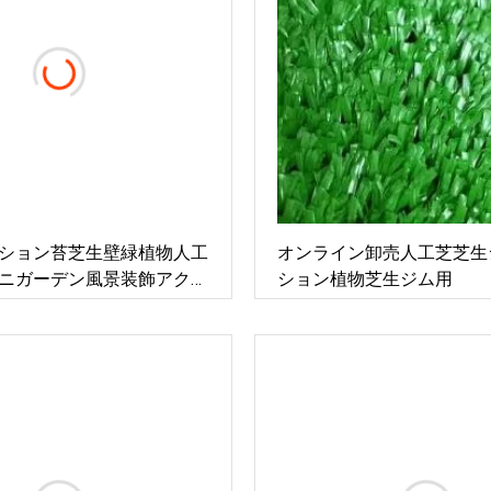
ション苔芝生壁緑植物人工
オンライン卸売人工芝芝生
ニガーデン風景装飾アクセ
ション植物芝生ジム用
芝