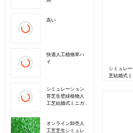
高い
快適人工植物草ハ
イ
シミュレー
芝結婚式ミ
サリー人工
シミュレーション
苔芝生壁緑植物人
工芝結婚式ミニガ
ーデン風景装飾ア
クセサリー人工芝
オンライン卸売人
工芝芝生シミュレ