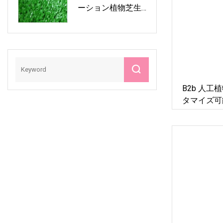
ーション植物芝生
ジム用
B2b 人
タマイズ可
芝生