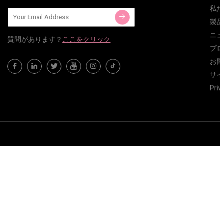
私
製
ニ
質問​​があります？
ここをクリック
ブ
お
サ
Pri