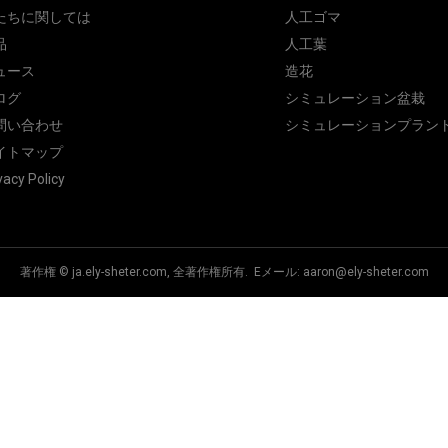
たちに関しては
人工ゴマ
品
人工葉
ュース
造花
ログ
シミュレーション盆栽
問い合わせ
シミュレーションプラン
イトマップ
vacy Policy
著作権 © ja.ely-sheter.com, 全著作権所有. Eメール:
aaron@ely-sheter.com