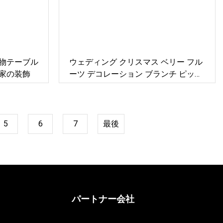
物テーブル
ウェディング クリスマス ベリー フル
家の装飾
ーツ デコレーション ブランチ ピック
パーティー 造花
5
6
7
最後
パートナー会社