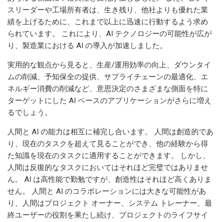
スリーダーや工場所有者は、生き残り、他社よりも優れた業
績を上げるために、これまで以上に迅速に行動するよう求め
られています。 これにより、AI テクノロジーの可能性が広が
り、製造業における AI の導入が加速しました。
実用的な観点から見ると、生産/運用効率の向上、ダウンタイ
ムの削減、予知保全の提供、サプライチェーンの最適化、エ
ネルギー消費の削減など、意思決定のさまざまな側面を特に
ターゲットにした AI ベースのアプリケーションがさらに増え
るでしょう。
人間と AI の能力は相互に補完し合います。 人間は創造的であ
り、現在のタスクを超えて見ることができ、他の経験から得
た知識を現在のタスクに適用することができます。 しかし、
人間は反復的なタスクにおいてはそれほど完璧ではありませ
ん。 AI は高性能で勤勉ですが、創造性はそれほど高くありま
せん。 人間と AI のコラボレーションには大きな可能性があ
り、人間はプロジェクト オーナー、システム トレーナー、最
終ユーザーの役割を果たし続け、プロジェクトのライフサイ