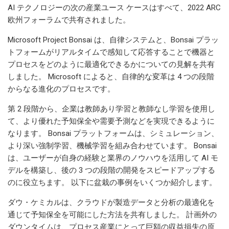
AI テクノロジーの次の産業ユース ケースはすべて、2022 ARC
欧州フォーラムで共有されました。
Microsoft Project Bonsai は、自律システムと、Bonsai プラッ
トフォームがリアルタイムで感知して応答することで機器と
プロセスをどのように最適化できるかについての見解を共有
しました。 Microsoft によると、自律的な変革は 4 つの段階
からなる進化のプロセスです。
第 2 段階から、企業は教師あり学習と教師なし学習を使用し
て、より優れた予知保全や需要予測などを実現できるように
なります。 Bonsai プラットフォームは、シミュレーション、
より深い強制学習、機械学習を組み合わせています。 Bonsai
は、ユーザーが自身の経験と業界のノウハウを活用して AI モ
デルを構築し、後の 3 つの段階の開発をスピードアップする
のに役立ちます。 以下に盆栽の事例をいくつか紹介します。
ダウ・ケミカルは、クラウドが製造データと分析の最適化を
通じて予知保全を可能にした方法を共有しました。 計画外の
ダウンタイムは、プロセス産業にとって巨額の収益損失の原