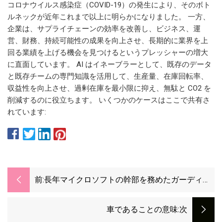
コロナウイルス感染症（COVID-19）の発生により、そのボト
ルネックが近年これまで以上に明らかになりました。 一方、
企業は、サプライチェーンの効率を改善し、ビジネス、運
営、財務、持続可能性の成果を向上させ、長期的に業界を上
回る業績を上げる機会を見つけるというプレッシャーの増大
に直面しています。 AI はイネーブラーとして、既存のデータ
と既存チームの専門知識を活用して、生産量、在庫回転率、
収益性を向上させ、過剰在庫を最小限に抑え、無駄と CO2 を
削減するのに役立ちます。 いくつかのケースはここで共有さ
れています:
前:
長年マイクロソフトの幹部を務めたガーディー
プ・ポール氏が退任 — その情報
車であることの意味
:次