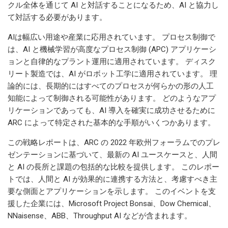
クル全体を通じて AI と対話することになるため、AI と協力し
て対話する必要があります。
AIは幅広い用途や産業に応用されています。 プロセス制御で
は、AI と機械学習が高度なプロセス制御 (APC) アプリケーシ
ョンと自律的なプラント運用に適用されています。 ディスク
リート製造では、AI がロボット工学に適用されています。 理
論的には、長期的にはすべてのプロセスが何らかの形の人工
知能によって制御される可能性があります。 どのようなアプ
リケーションであっても、AI 導入を確実に成功させるために
ARC によって特定された基本的な手順がいくつかあります。
この戦略レポートは、ARC の 2022 年欧州フォーラムでのプレ
ゼンテーションに基づいて、最新の AI ユースケースと、人間
と AI の長所と課題の包括的な比較を提供します。 このレポー
トでは、人間と AI が効果的に連携する方法と、考慮すべき主
要な側面とアプリケーションを示します。 このイベントを支
援した企業には、Microsoft Project Bonsai、Dow Chemical、
NNaisense、ABB、Throughput AI などが含まれます。