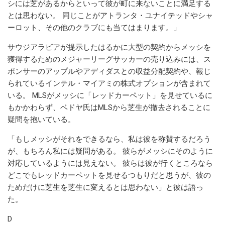
シには芝があるからといって彼が町に来ないことに満足する
とは思わない。 同じことがアトランタ・ユナイテッドやシャ
ーロット、その他のクラブにも当てはまります。」
サウジアラビアが提示したはるかに大型の契約からメッシを
獲得するためのメジャーリーグサッカーの売り込みには、ス
ポンサーのアップルやアディダスとの収益分配契約や、報じ
られているインテル・マイアミの株式オプションが含まれて
いる。 MLSがメッシに「レッドカーペット」を見せているに
もかかわらず、ベドヤ氏はMLSから芝生が撤去されることに
疑問を抱いている。
「もしメッシがそれをできるなら、私は彼を称賛するだろう
が、もちろん私には疑問がある。 彼らがメッシにそのように
対応しているようには見えない。 彼らは彼が行くところなら
どこでもレッドカーペットを見せるつもりだと思うが、彼の
ためだけに芝生を芝生に変えるとは思わない」と彼は語っ
た。
D