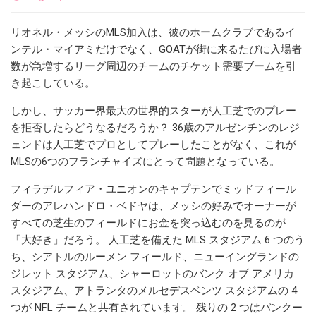
リオネル・メッシのMLS加入は、彼のホームクラブであるイ
ンテル・マイアミだけでなく、GOATが街に来るたびに入場者
数が急増するリーグ周辺のチームのチケット需要ブームを引
き起こしている。
しかし、サッカー界最大の世界的スターが人工芝でのプレー
を拒否したらどうなるだろうか？ 36歳のアルゼンチンのレジ
ェンドは人工芝でプロとしてプレーしたことがなく、これが
MLSの6つのフランチャイズにとって問題となっている。
フィラデルフィア・ユニオンのキャプテンでミッドフィール
ダーのアレハンドロ・ベドヤは、メッシの好みでオーナーが
すべての芝生のフィールドにお金を突っ込むのを見るのが
「大好き」だろう。 人工芝を備えた MLS スタジアム 6 つのう
ち、シアトルのルーメン フィールド、ニューイングランドの
ジレット スタジアム、シャーロットのバンク オブ アメリカ
スタジアム、アトランタのメルセデスベンツ スタジアムの 4
つが NFL チームと共有されています。 残りの 2 つはバンクー