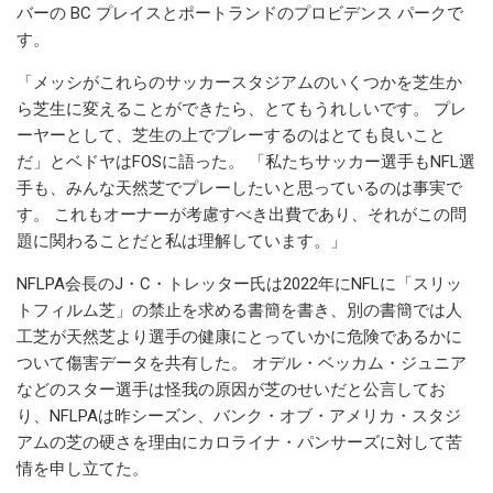
バーの BC プレイスとポートランドのプロビデンス パークで
す。
「メッシがこれらのサッカースタジアムのいくつかを芝生か
ら芝生に変えることができたら、とてもうれしいです。 プレ
ーヤーとして、芝生の上でプレーするのはとても良いこと
だ」とベドヤはFOSに語った。 「私たちサッカー選手もNFL選
手も、みんな天然芝でプレーしたいと思っているのは事実で
す。 これもオーナーが考慮すべき出費であり、それがこの問
題に関わることだと私は理解しています。」
NFLPA会長のJ・C・トレッター氏は2022年にNFLに「スリッ
トフィルム芝」の禁止を求める書簡を書き、別の書簡では人
工芝が天然芝より選手の健康にとっていかに危険であるかに
ついて傷害データを共有した。 オデル・ベッカム・ジュニア
などのスター選手は怪我の原因が芝のせいだと公言してお
り、NFLPAは昨シーズン、バンク・オブ・アメリカ・スタジ
アムの芝の硬さを理由にカロライナ・パンサーズに対して苦
情を申し立てた。