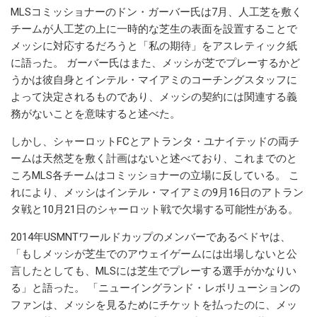
MLSコミッショナーのドン・ガーバー氏は7月、人工芝を敷く
チームが人工芝の上に一時的な芝生の表面を設置することで
メッシに対応するだろうと「私の期待」をアスレティック紙
に語った。 ガーバー氏はまた、メッシが芝でプレーするかど
うかは彼自身とインテル・マイアミのコーチングスタッフに
よって決定されるものであり、メッシの契約には関連する義
務がないことを意味すると述べた。
しかし、シャーロットFCとアトランタ・ユナイテッドの両チ
ームは天然芝を敷く計画はないと述べており、これまでのと
ころMLS各チームはコミッショナーの立場に反している。 こ
れにより、メッシはインテル・マイアミの9月16日のアトラン
タ戦と10月21日のシャーロット戦で欠場する可能性がある。
2014年USMNTワールドカップのメンバーであるベドヤは、
「もしメッシが芝生でのアウェイゲームには出場しないと公
言したとしても、MLSには芝生でプレーする選手がかなりい
る」と語った。 「ニューイングランド・レボリューションの
ファンは、メッシを見るためにチケットを払ったのに、メッ