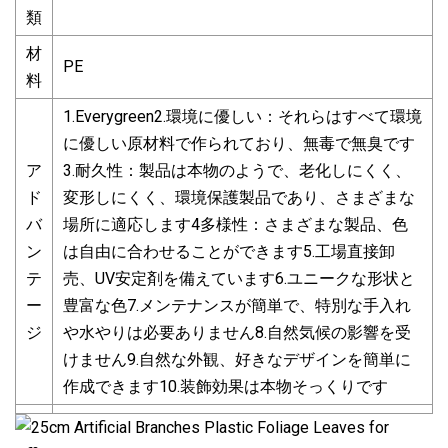
類
材
PE
料
1.Everygreen2.環境に優しい：それらはすべて環境
に優しい原材料で作られており、無毒で無臭です
ア
3.耐久性：製品は本物のようで、老化しにくく、
ド
変形しにくく、環境保護製品であり、さまざまな
バ
場所に適応します4多様性：さまざまな製品、色
ン
は自由に合わせることができます5.工場直接卸
テ
売、UV安定剤を備えています6.ユニークな形状と
ー
豊富な色7.メンテナンスが簡単で、特別な手入れ
ジ
や水やりは必要ありません8.自然気候の影響を受
けません9.自然な外観、好きなデザインを簡単に
作成できます10.装飾効果は本物そっくりです