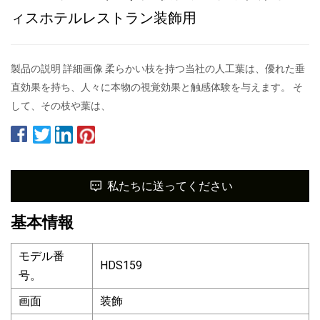
ィスホテルレストラン装飾用
製品の説明 詳細画像 柔らかい枝を持つ当社の人工葉は、優れた垂
直効果を持ち、人々に本物の視覚効果と触感体験を与えます。 そ
して、その枝や葉は、
私たちに送ってください
基本情報
モデル番
HDS159
号。
画面
装飾