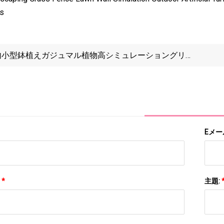
es
内小型鉢植えガジュマル植物高シミュレーショングリー
シルク葉人工イチジク盆栽の木家の装飾用
Eメー
:
*
主題: