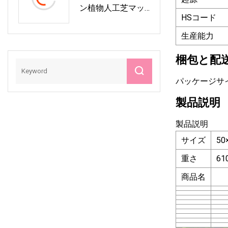
ン植物人工芝マッ
HSコード
ト人工芝生
生産能力
梱包と配
パッケージサイズ 6
製品説明
製品説明
サイズ
5
重さ
61
商品名