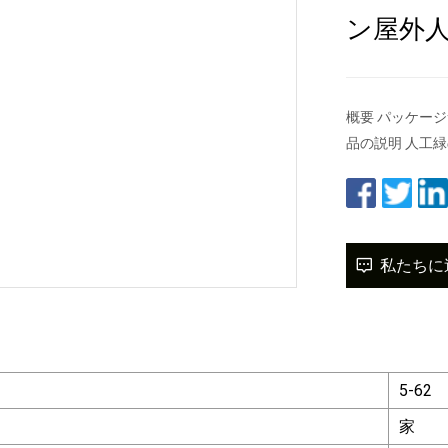
ン屋外
概要 パッケージサイズ
品の説明 人工緑
私たちに
。
5-62
家