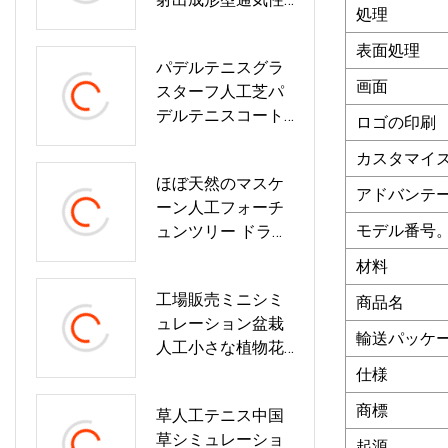
処理
プラスチックスタ
ッキングダイニン
表面処理
パデルテニスグラ
グレストラン杖椅
画面
スターフ人工芝パ
子とテーブル金型
デルテニスコート
ツーリング
ロゴの印刷
用合成芝パデルピ
カスタマイ
ッチ、収縮なしパ
ほぼ天然のマスケ
デル芝、収縮しな
アドバンテ
ーン人工フォーチ
い芝
モデル番号
ュンツリー ドラセ
ナ フレグランス
材料
工場販売ミニシミ
商品名
ュレーション盆栽
輸送パッケ
人工小さな植物花
盆栽
仕様
商標
草人工テニス中国
草シミュレーショ
起源