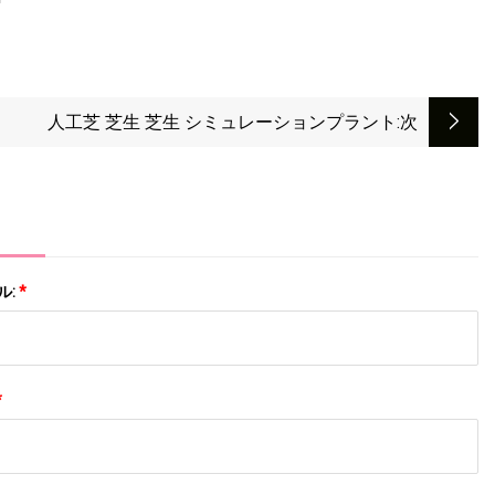
人工芝 芝生 芝生 シミュレーションプラント
:次
ル:
*
*