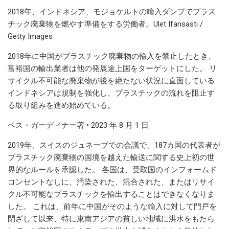
2018年、インドネシア、モジョケルトの輸入ダンプでプラス
チック廃棄物を燃やす準備をする労働者。Ulet Ifansasti /
Getty Images
2018年に中国がプラスチック廃棄物の輸入を禁止したとき、
富裕国の輸出業者は他の発展途上国をターゲットにした。 リ
サイクル不可能な廃棄物が後を絶たない状況に直面している
インドネシアは規制を強化し、プラスチックの流れを阻止す
る取り組みを進め始めている。
ベス・ガーディナー著 • 2023 年 8 月 1 日
2019年、スイスのジュネーブでの会議で、187カ国の代表者が
プラスチック廃棄物の国境を越えた輸送に関する史上初の世
界的なルールを承認した。 各国は、受取国のインフォームド
コンセントなしに、汚染された、混合された、またはリサイ
クル不可能なプラスチックを輸出することはできなくなりま
した。 これは、前年に中国がそのような輸入に対して門戸を
閉ざして以来、特に東南アジアの貧しい地域に洪水をもたら