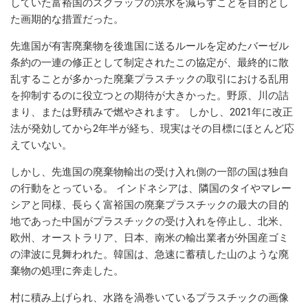
していた富裕国のスクラップの洪水を減らすことを目的とし
た画期的な措置だった。
先進国が有害廃棄物を後進国に送るルールを定めたバーゼル
条約の一連の修正として制定されたこの協定が、最終的に散
乱することが多かった廃棄プラスチックの取引における乱用
を抑制するのに役立つとの期待が大きかった。野原、​​川の詰
まり、または野積みで燃やされます。 しかし、2021年に改正
法が発効してから2年半が経ち、現実はその目標にほとんど応
えていない。
しかし、先進国の廃棄物輸出の受け入れ側の一部の国は独自
の行動をとっている。 インドネシアは、隣国のタイやマレー
シアと同様、長らく富裕国の廃棄プラスチックの最大の目的
地であった中国がプラスチックの受け入れを停止し、北米、
欧州、オーストラリア、日本、南米の輸出業者が外国産ゴミ
の津波に見舞われた。韓国は、急速に蓄積した山のような廃
棄物の処理に奔走した。
村に積み上げられ、水路を渦巻いているプラ​​スチックの画像