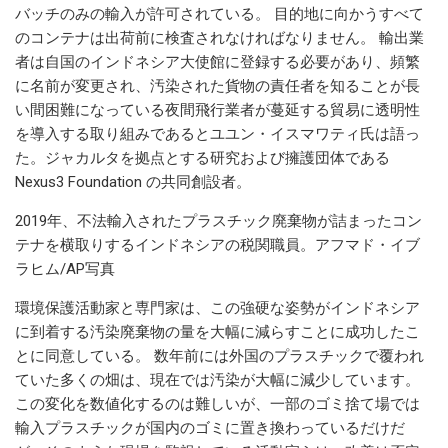
バッチのみの輸入が許可されている。 目的地に向かうすべて
のコンテナは出荷前に検査されなければなりません。 輸出業
者は自国のインドネシア大使館に登録する必要があり、頻繁
に名前が変更され、汚染された貨物の責任者を知ることが長
い間困難になっている夜間飛行業者が蔓延する貿易に透明性
を導入する取り組みであるとユユン・イスマワティ氏は語っ
た。ジャカルタを拠点とする研究および擁護団体である
Nexus3 Foundation の共同創設者。
2019年、不法輸入されたプラスチック廃棄物が詰まったコン
テナを横取りするインドネシアの税関職員。アフマド・イブ
ラヒム/AP写真
環境保護活動家と専門家は、この強硬な姿勢がインドネシア
に到着する汚染廃棄物の量を大幅に減らすことに成功したこ
とに同意している。 数年前には外国のプラスチックで覆われ
ていた多くの畑は、現在では汚染が大幅に減少しています。
この変化を数値化するのは難しいが、一部のゴミ捨て場では
輸入プラスチックが国内のゴミに置き換わっているだけだ