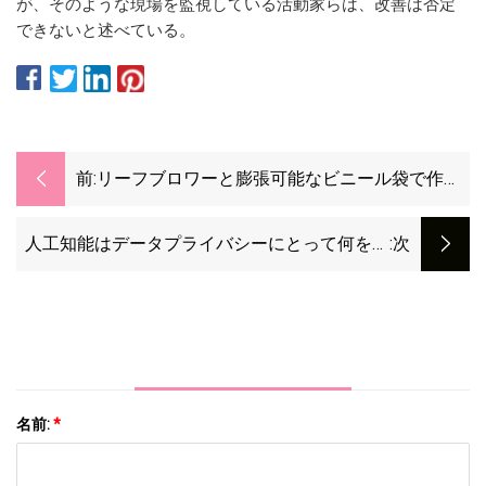
が、そのような現場を監視している活動家らは、改善は否定
できないと述べている。
前:
リーフブロワーと膨張可能なビニール袋で作ら
れた DIY ホバークラフトが浮遊し、地面から滑
空します。
人工知能はデータプライバシーにとって何を意
:次
味しますか?
名前:
*