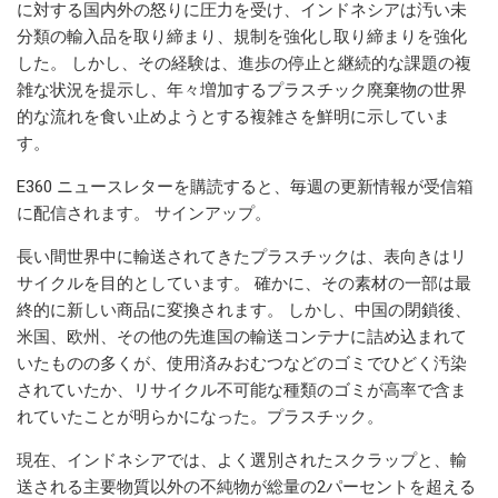
に対する国内外の怒りに圧力を受け、インドネシアは汚い未
分類の輸入品を取り締まり、規制を強化し取り締まりを強化
した。 しかし、その経験は、進歩の停止と継続的な課題の複
雑な状況を提示し、年々増加するプラスチック廃棄物の世界
的な流れを食い止めようとする複雑さを鮮明に示していま
す。
E360 ニュースレターを購読すると、毎週の更新情報が受信箱
に配信されます。 サインアップ。
長い間世界中に輸送されてきたプラスチックは、表向きはリ
サイクルを目的としています。 確かに、その素材の一部は最
終的に新しい商品に変換されます。 しかし、中国の閉鎖後、
米国、欧州、その他の先進国の輸送コンテナに詰め込まれて
いたものの多くが、使用済みおむつなどのゴミでひどく汚染
されていたか、リサイクル不可能な種類のゴミが高率で含ま
れていたことが明らかになった。プラスチック。
現在、インドネシアでは、よく選別されたスクラップと、輸
送される主要物質以外の不純物が総量の2パーセントを超える