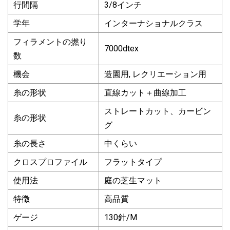
行間隔
3/8インチ
学年
インターナショナルクラス
フィラメントの撚り
7000dtex
数
機会
造園用, レクリエーション用
糸の形状
直線カット＋曲線加工
ストレートカット、カービン
糸の形状
グ
糸の長さ
中くらい
クロスプロファイル
フラットタイプ
使用法
庭の芝生マット
特徴
高品質
ゲージ
130針/M