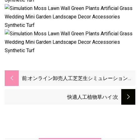
前:
オンライン卸売人工芝芝生シミュレーション植
物芝生ジム用
快適人工植物草ハイ
:次