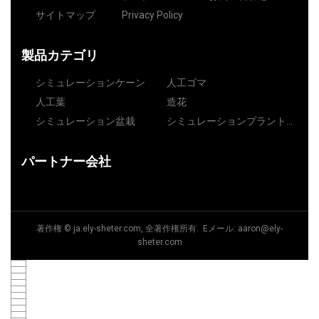
サイトマップ
Privacy Policy
製品カテゴリ
シミュレーションケーン
人工ゴマ
人工葉
造花
シミュレーション盆栽
シミュレーションプラント芝
生
パートナー会社
著作権 © ja.ely-sheter.com, 全著作権所有. Eメール:
aaron@ely-
sheter.com