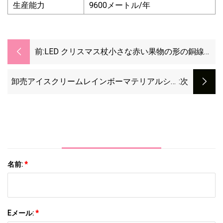
生産能力
9600メートル/年
前:
LED クリスマス杖小さな赤い果物の形の銅線ラ
イト緑の葉のシミュレーションホリデー装飾ラ
イト
卸売アイスクリームレインボーマテリアルシミ
:次
ュレーションチョコレートスプリンクルシュガ
ーケーキスプリンクル
名前:
*
Eメール:
*